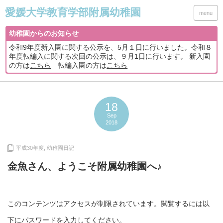
menu
幼稚園からのお知らせ
令和9年度新入園に関する公示を、5月１日に行いました。令和８
年度転編入に関する次回の公示は、９月1日に行います。 新入園
の方は
こちら
転編入園の方は
こちら
18
Sep
2018
平成30年度
,
幼稚園日記
金魚さん、ようこそ附属幼稚園へ♪
このコンテンツはアクセスが制限されています。閲覧するには以
下にパスワードを入力してください。