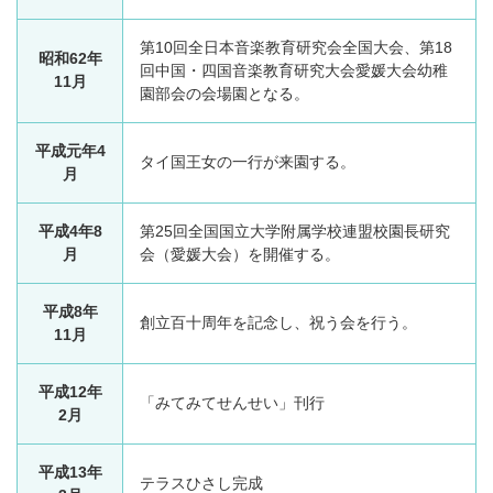
第10回全日本音楽教育研究会全国大会、第18
昭和62年
回中国・四国音楽教育研究大会愛媛大会幼稚
11月
園部会の会場園となる。
平成元年4
タイ国王女の一行が来園する。
月
平成4年8
第25回全国国立大学附属学校連盟校園長研究
月
会（愛媛大会）を開催する。
平成8年
創立百十周年を記念し、祝う会を行う。
11月
平成12年
「みてみてせんせい」刊行
2月
平成13年
テラスひさし完成