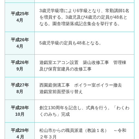
3歳児学級増により6学級となり、常勤講師1名
平成25年
を増員する。3歳児及び4歳児の定員が48名と
4月
なる。園舎増築落成記念集会を挙行する。
平成26年
5歳児学級の定員も48名となる。
4月
平成26年
遊戯室エアコン設置 築山改修工事 管理棟
9月
及び保育室建具の改修工事
平成27年
西園庭側溝工事 ボイラー室ボイラー撤去
8月
遊戯室前面壁張り替え
平成28年
創立130周年を記念し、式典を行う。「わくわ
10月
くのみち」完成
平成29年
松山市からの職員派遣（教諭１名） ～令和
４月
２年３月