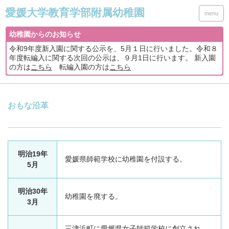
menu
幼稚園からのお知らせ
令和9年度新入園に関する公示を、5月１日に行いました。令和８
年度転編入に関する次回の公示は、９月1日に行います。 新入園
の方は
こちら
転編入園の方は
こちら
おもな沿革
明治19年
愛媛県師範学校に幼稚園を付設する。
5月
明治30年
幼稚園を廃する。
3月
三津浜町に愛媛県女子師範学校に創立され、