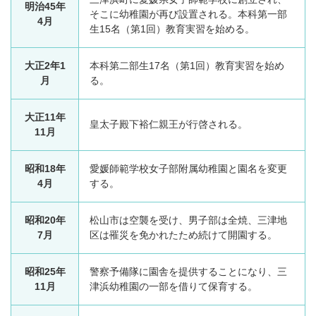
明治45年
そこに幼稚園が再び設置される。本科第一部
4月
生15名（第1回）教育実習を始める。
大正2年1
本科第二部生17名（第1回）教育実習を始め
月
る。
大正11年
皇太子殿下裕仁親王が行啓される。
11月
昭和18年
愛媛師範学校女子部附属幼稚園と園名を変更
4月
する。
昭和20年
松山市は空襲を受け、男子部は全焼、三津地
7月
区は罹災を免かれたため続けて開園する。
昭和25年
警察予備隊に園舎を提供することになり、三
11月
津浜幼稚園の一部を借りて保育する。