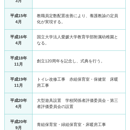
3月
平成15年
教職員定数配置改善により、養護教諭の定員
4月
化が実現する。
平成16年
国立大学法人愛媛大学教育学部附属幼稚園と
4月
なる。
平成18年
創立120周年を記念し、式典を行う。
11月
平成19年
トイレ改修工事 赤組保育室・保健室 床暖
11月
房工事
平成20年
大型遊具設置 学校関係者評価委員会・第三
4月
者評価委員会の設置
平成20年
青組保育室・緑組保育室・床暖房工事
9月