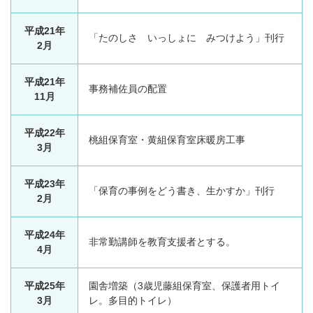
平成21年
「たのしさ いっしょに みつけよう」刊行
2月
平成21年
事務補佐員の配置
11月
平成22年
桃組保育室・黄組保育室床暖房工事
3月
平成23年
「保育の事例をどう書き、生かすか」刊行
2月
平成24年
非常勤講師を教育支援者とする。
4月
平成25年
園舎増築（3歳児藤組保育室、保護者用トイ
3月
レ。多目的トイレ）