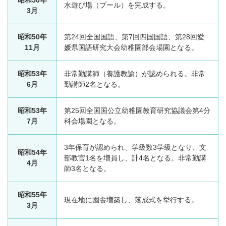
昭和50年
水遊び場（プール）を完成する。
3月
昭和50年
第24回全国国語、第7回四国国語、第28回愛
11月
媛県国語研究大会幼稚園部会場園となる。
昭和53年
非常勤講師（養護教諭）が認められる。非常
6月
勤講師2名となる。
昭和53年
第25回全国国公立幼稚園教育研究協議会第4分
7月
科会場園となる。
3年保育が認められ、学級数3学級となり、文
昭和54年
部教官1名を増員し、計4名となる。非常勤講
4月
師3名となる。
昭和55年
現在地に園舎増築し、落成式を挙行する。
3月