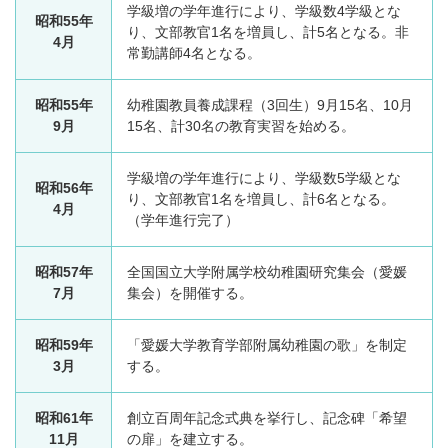
学級増の学年進行により、学級数4学級とな
昭和55年
り、文部教官1名を増員し、計5名となる。非
4月
常勤講師4名となる。
昭和55年
幼稚園教員養成課程（3回生）9月15名、10月
9月
15名、計30名の教育実習を始める。
学級増の学年進行により、学級数5学級とな
昭和56年
り、文部教官1名を増員し、計6名となる。
4月
（学年進行完了）
昭和57年
全国国立大学附属学校幼稚園研究集会（愛媛
7月
集会）を開催する。
昭和59年
「愛媛大学教育学部附属幼稚園の歌」を制定
3月
する。
昭和61年
創立百周年記念式典を挙行し、記念碑「希望
11月
の扉」を建立する。