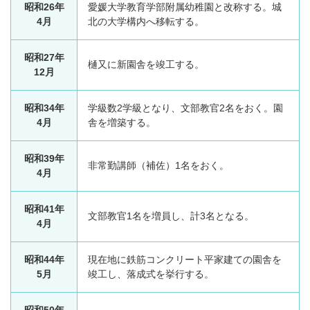
昭和26年
愛媛大学教育学部附属幼稚園と改称する。城
4月
北の大学構内へ移転する。
昭和27年
樋又に新園舎を竣工する。
12月
昭和34年
学級数2学級となり、文部教官2名をおく。園
4月
舎を増築する。
昭和39年
非常勤講師（補佐）1名をおく。
4月
昭和41年
文部教官1名を増員し、計3名となる。
4月
昭和44年
現在地に鉄筋コンクリート平家建ての園舎を
5月
竣工し、落成式を挙行する。