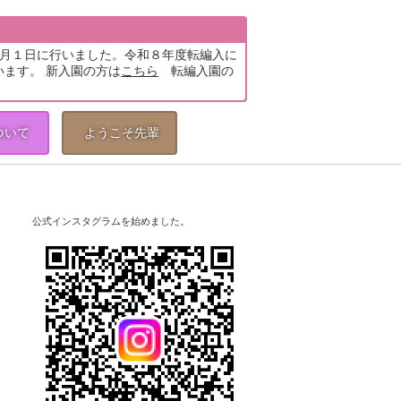
5月１日に行いました。令和８年度転編入に
います。 新入園の方は
こちら
転編入園の
ついて
ようこそ先輩
公式インスタグラムを始めました。