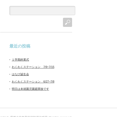
最近の投稿
１学期終業式
わくわくステーション 7/9~7/15
はなび誕生会
わくわくステーション 6/27~7/8
明日は未就園児園庭開放です