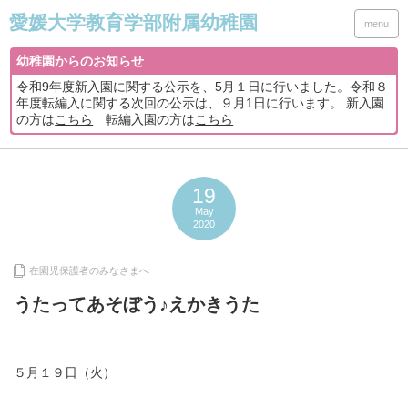
menu
幼稚園からのお知らせ
令和9年度新入園に関する公示を、5月１日に行いました。令和８
年度転編入に関する次回の公示は、９月1日に行います。 新入園
の方は
こちら
転編入園の方は
こちら
19
May
2020
在園児保護者のみなさまへ
うたってあそぼう♪えかきうた
５月１９日（火）