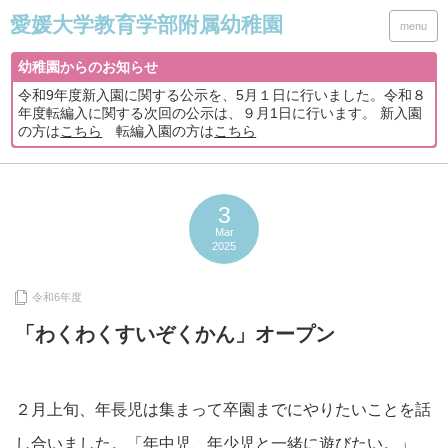
menu
幼稚園からのお知らせ
令和9年度新入園に関する公示を、5月１日に行いました。令和８
年度転編入に関する次回の公示は、９月1日に行います。 新入園
の方は
こちら
転編入園の方は
こちら
3
Mar
2025
令和6年度
「わくわくすいぞくかん」オープン
２月上旬、年長児は集まって卒園までにやりたいことを話
し合いました。「年中児、年少児と一緒に遊びたい。」