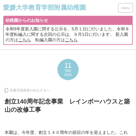
menu
幼稚園からのお知らせ
令和9年度新入園に関する公示を、5月１日に行いました。令和８
年度転編入に関する次回の公示は、９月1日に行います。 新入園
の方は
こちら
転編入園の方は
こちら
11
May
2026
在園児保護者のみなさまへ
創立140周年記念事業 レインボーハウスと築
山の改修工事
本園は、今年度、創立１４０周年の節目の年を迎えました。これ