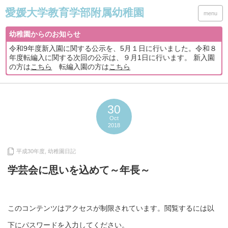
menu
幼稚園からのお知らせ
令和9年度新入園に関する公示を、5月１日に行いました。令和８
年度転編入に関する次回の公示は、９月1日に行います。 新入園
の方は
こちら
転編入園の方は
こちら
30
Oct
2018
平成30年度
,
幼稚園日記
学芸会に思いを込めて～年長～
このコンテンツはアクセスが制限されています。閲覧するには以
下にパスワードを入力してください。