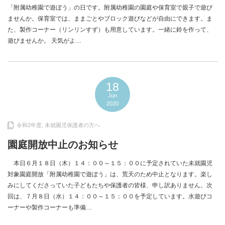
「附属幼稚園で遊ぼう」の日です。附属幼稚園の園庭や保育室で親子で遊び
ませんか。保育室では、ままごとやブロック遊びなどが自由にできます。ま
た、製作コーナー（リンリンすず）も用意しています。一緒に鈴を作って、
遊びませんか。 天気がよ…
18
Jun
2020
令和2年度
,
未就園児保護者の方へ
園庭開放中止のお知らせ
本日６月１８日（木）１４：００～１５：００に予定されていた未就園児
対象園庭開放「附属幼稚園で遊ぼう」は、荒天のため中止となります。楽し
みにしてくださっていた子どもたちや保護者の皆様、申し訳ありません。次
回は、７月８日（水）１４：００～１５：００を予定しています。水遊びコ
ーナーや製作コーナーも準備…