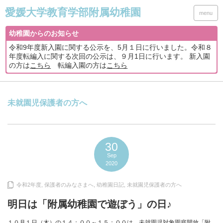
menu
幼稚園からのお知らせ
令和9年度新入園に関する公示を、5月１日に行いました。令和８
年度転編入に関する次回の公示は、９月1日に行います。 新入園
の方は
こちら
転編入園の方は
こちら
未就園児保護者の方へ
30
Sep
2020
令和2年度
,
保護者のみなさまへ
,
幼稚園日記
,
未就園児保護者の方へ
明日は「附属幼稚園で遊ぼう」の日♪
１０月１日（木）の１４：００～１５：００は、未就園児対象園庭開放「附