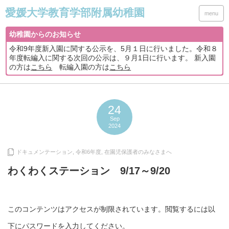
menu
幼稚園からのお知らせ
令和9年度新入園に関する公示を、5月１日に行いました。令和８
年度転編入に関する次回の公示は、９月1日に行います。 新入園
の方は
こちら
転編入園の方は
こちら
24
Sep
2024
ドキュメンテーション
,
令和6年度
,
在園児保護者のみなさまへ
わくわくステーション 9/17～9/20
このコンテンツはアクセスが制限されています。閲覧するには以
下にパスワードを入力してください。