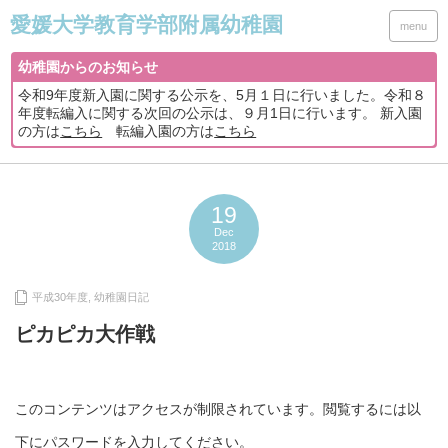
menu
幼稚園からのお知らせ
令和9年度新入園に関する公示を、5月１日に行いました。令和８
年度転編入に関する次回の公示は、９月1日に行います。 新入園
の方は
こちら
転編入園の方は
こちら
19
Dec
2018
平成30年度
,
幼稚園日記
ピカピカ大作戦
このコンテンツはアクセスが制限されています。閲覧するには以
下にパスワードを入力してください。