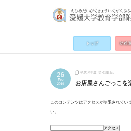
トップ
幼稚
平成30年度
,
幼稚園日記
26
Feb
お店屋さんごっこを
2019
このコンテンツはアクセスが制限されてい
い。