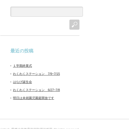
最近の投稿
１学期終業式
わくわくステーション 7/9~7/15
はなび誕生会
わくわくステーション 6/27~7/8
明日は未就園児園庭開放です