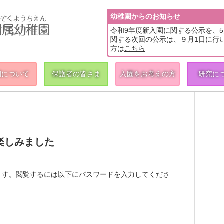
幼稚園からのお知らせ
令和9年度新入園に関する公示を、
関する次回の公示は、９月1日に行
方は
こちら
園について
保護者の皆さま
入園をお考えの方
研究に
楽しみました
ます。閲覧するには以下にパスワードを入力してくださ