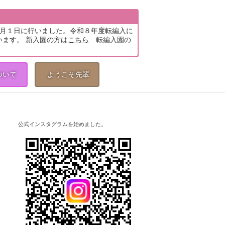
5月１日に行いました。令和８年度転編入に
います。 新入園の方は
こちら
転編入園の
ついて
ようこそ先輩
公式インスタグラムを始めました。