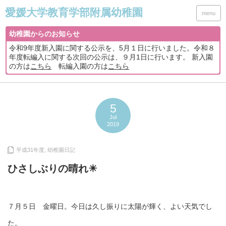
menu
幼稚園からのお知らせ
令和9年度新入園に関する公示を、5月１日に行いました。令和８
年度転編入に関する次回の公示は、９月1日に行います。 新入園
の方は
こちら
転編入園の方は
こちら
5
Jul
2019
平成31年度
,
幼稚園日記
ひさしぶりの晴れ☀
７月５日 金曜日。今日は久し振りに太陽が輝く、よい天気でし
た。