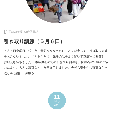
平成28年度
,
幼稚園日記
引き取り訓練（５月６日）
５月６日金曜日。松山市に警報が発令されたことを想定して、引き取り訓練
をおこないました。子どもたちは、先生の話をよく聞いて遊戯室に避難し、
お迎えを待ちました。 本年度初めての引き取り訓練も、保護者の皆様のご協
力により、大きな混乱なく、無事終了しました。今後も安全かつ確実な引き
取りを心掛け、体制を…
11
May
2016