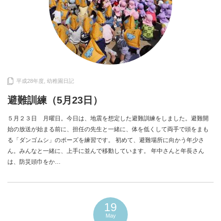
平成28年度
,
幼稚園日記
避難訓練（5月23日）
５月２３日 月曜日。今日は、地震を想定した避難訓練をしました。避難開
始の放送が始まる前に、担任の先生と一緒に、体を低くして両手で頭をまも
る「ダンゴムシ」のポーズを練習です。 初めて、避難場所に向かう年少さ
ん。みんなと一緒に、上手に並んで移動しています。 年中さんと年長さん
は、防災頭巾をか…
19
May