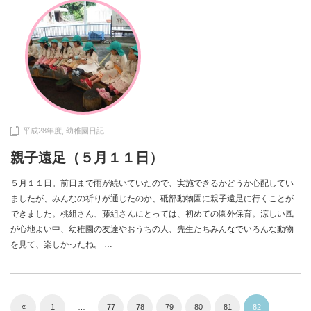
平成28年度
,
幼稚園日記
親子遠足（５月１１日）
５月１１日。前日まで雨が続いていたので、実施できるかどうか心配してい
ましたが、みんなの祈りが通じたのか、砥部動物園に親子遠足に行くことが
できました。桃組さん、藤組さんにとっては、初めての園外保育。涼しい風
が心地よい中、幼稚園の友達やおうちの人、先生たちみんなでいろんな動物
を見て、楽しかったね。 …
«
1
…
77
78
79
80
81
82