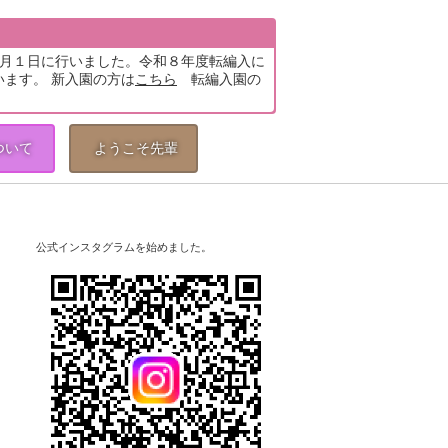
5月１日に行いました。令和８年度転編入に
います。 新入園の方は
こちら
転編入園の
ついて
ようこそ先輩
公式インスタグラムを始めました。