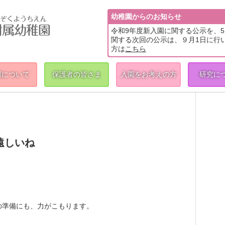
幼稚園からのお知らせ
令和9年度新入園に関する公示を、
関する次回の公示は、９月1日に行
方は
こちら
園について
保護者の皆さま
入園をお考えの方
研究に
遠しいね
の準備にも、力がこもります。