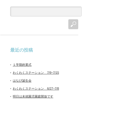
最近の投稿
１学期終業式
わくわくステーション 7/9~7/15
はなび誕生会
わくわくステーション 6/27~7/8
明日は未就園児園庭開放です