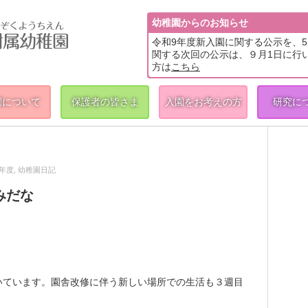
幼稚園からのお知らせ
令和9年度新入園に関する公示を、
関する次回の公示は、９月1日に行
方は
こちら
園について
保護者の皆さま
入園をお考えの方
研究に
1年度
,
幼稚園日記
みだな
いています。園舎改修に伴う新しい場所での生活も３週目