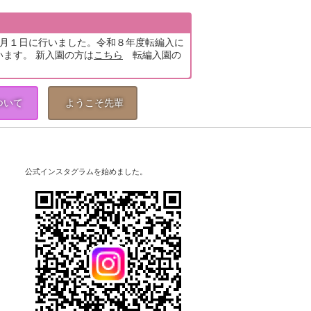
5月１日に行いました。令和８年度転編入に
います。 新入園の方は
こちら
転編入園の
ついて
ようこそ先輩
公式インスタグラムを始めました。