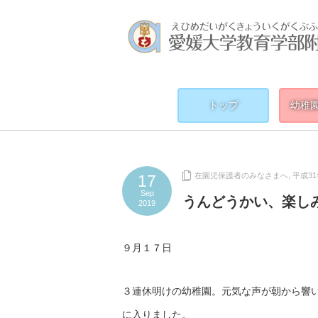
トップ
幼稚
在園児保護者のみなさまへ
,
平成3
17
Sep
うんどうかい、楽し
2019
９月１７日
３連休明けの幼稚園。元気な声が朝から響
に入りました。