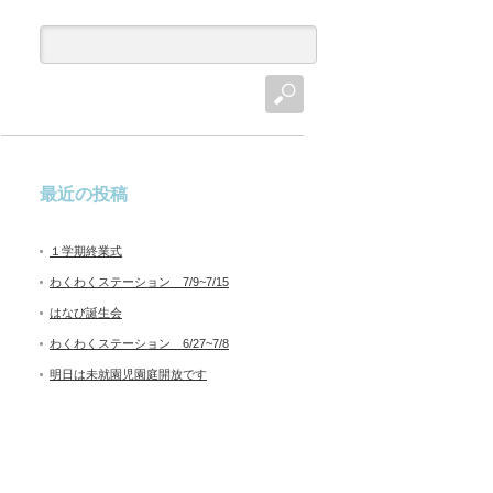
最近の投稿
１学期終業式
わくわくステーション 7/9~7/15
はなび誕生会
わくわくステーション 6/27~7/8
明日は未就園児園庭開放です