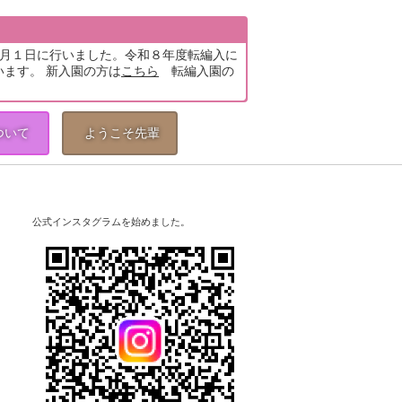
5月１日に行いました。令和８年度転編入に
います。 新入園の方は
こちら
転編入園の
ついて
ようこそ先輩
公式インスタグラムを始めました。