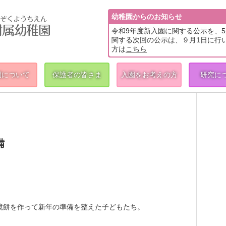
幼稚園からのお知らせ
令和9年度新入園に関する公示を、
関する次回の公示は、９月1日に行
方は
こちら
園について
保護者の皆さま
入園をお考えの方
研究に
備
鏡餅を作って新年の準備を整えた子どもたち。