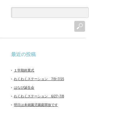
最近の投稿
１学期終業式
わくわくステーション 7/9~7/15
はなび誕生会
わくわくステーション 6/27~7/8
明日は未就園児園庭開放です