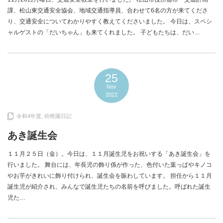
課、松山東交通安全協会、地域交通指導員、合わせて6名の方が来てくださ
り、交通安全についてわかりやすく教えてくださいました。 今日は、スペシ
ャルゲストの「だいちゃん」も来てくれました。 子どもたちは、だい…
25
Nov
2022
令和4年度
,
幼稚園日記
あき誕生会
１１月２５日（金）。今日は、１１月誕生児をお祝いする「あき誕生会」を
行いました。 舞台には、年長児の飾り係が作った、色付いた葉っぱやキノコ
やお芋がきれいに飾り付けられ、誕生会を賑わしています。 担任から１１月
誕生児が紹介され、みんなで誕生児たちの名前を呼びました。呼ばれた誕生
児た…