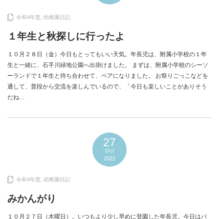
令和4年度
,
幼稚園日記
１年生と秋探しに行ったよ
１０月２８日（金）今日もとってもいい天気。年長児は、附属小学校の１年
生と一緒に、石手川緑地公園へ出掛けました。 まずは、附属小学校のシーソ
ーランドで１年生と待ち合わせて、ペアになりました。 お祭りごっこなどを
通して、普段から交流を楽しんでいるので、「今日も楽しいことがありそう
だね…
27
Oct
2022
令和4年度
,
幼稚園日記
みかんがり
１０月２７日（木曜日）。いつもより少し早めに登園した年長児。今日はバ