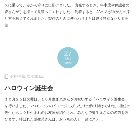
スに乗って、みかん狩りに出掛けました。 出発するとき、年中児や保護者の
皆さんが手を振って見送ってくれました。 到着すると、JAの方がみかんの採
り方を教えてくれました。製作のときに使うハサミとは違う特別なハサミを
使…
27
Oct
2022
令和4年度
,
幼稚園日記
ハロウィン誕生会
１０月２５日火曜日。１０月生まれさんをお祝いする「ハロウィン誕生会」
を行いました。 ハロウィンのイメージにぴったりの飾り付けですね。 担任の
先生から１０月生まれのお友達が紹介され、みんなで誕生児さんの名前を呼
びます。呼ばれた誕生児さんは、おうちの人と一緒にステ…