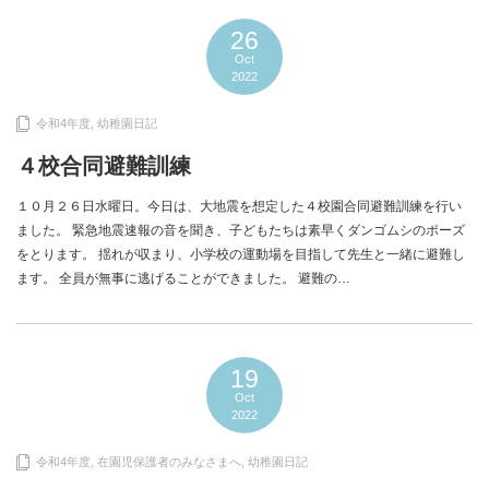
26
Oct
2022
令和4年度
,
幼稚園日記
４校合同避難訓練
１０月２６日水曜日。今日は、大地震を想定した４校園合同避難訓練を行い
ました。 緊急地震速報の音を聞き、子どもたちは素早くダンゴムシのポーズ
をとります。 揺れが収まり、小学校の運動場を目指して先生と一緒に避難し
ます。 全員が無事に逃げることができました。 避難の…
19
Oct
2022
令和4年度
,
在園児保護者のみなさまへ
,
幼稚園日記