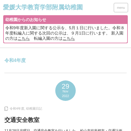
menu
幼稚園からのお知らせ
令和9年度新入園に関する公示を、5月１日に行いました。令和８
年度転編入に関する次回の公示は、９月1日に行います。 新入園
の方は
こちら
転編入園の方は
こちら
令和4年度
29
Nov
2022
令和4年度
,
幼稚園日記
交通安全教室
11月28日月曜日、交通安全教室を行いました。 松山市役所都市・交通計画