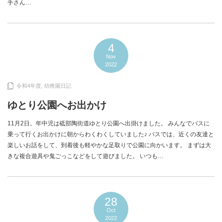
手さん…
4
Nov
2022
令和4年度
,
幼稚園日記
ゆとり公園へお出かけ
11月2日。年中児は砥部陶街道ゆとり公園へ出掛けました。 みんなでバスに
乗って行くお出かけに朝からわくわくしていました♪ バスでは、近くの友達と
楽しいお話をして、到着後も軽やかな足取りで公園に向かいます。 まずは大
きな複合遊具や鬼ごっこなどをして遊びました。 いつも…
28
Oct
2022