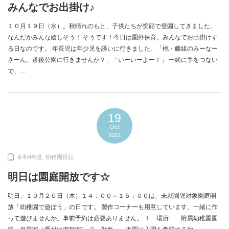
みんなでお出掛け♪
１０月１９日（水）。秋晴れのもと、子供たちが笑顔で登園してきました。
なんだかみんな嬉しそう！ そうです！今日は園外保育。みんなでお出掛けす
る日なのです。 年長児は年少児を誘いに行きました。「桃・藤組のみーなー
さーん。道後公園に行きませんか？」「いーいーよー！」 一緒に手をつない
で、…
19
Oct
2022
令和4年度
,
幼稚園日記
明日は園庭開放です☆
明日、１０月２０日（木）１４：００～１５：００は、未就園児対象園庭開
放「幼稚園で遊ぼう」の日です。 製作コーナーも用意しています。一緒に作
って遊びませんか。事前予約は必要ありません。 １ 場所 附属幼稚園園