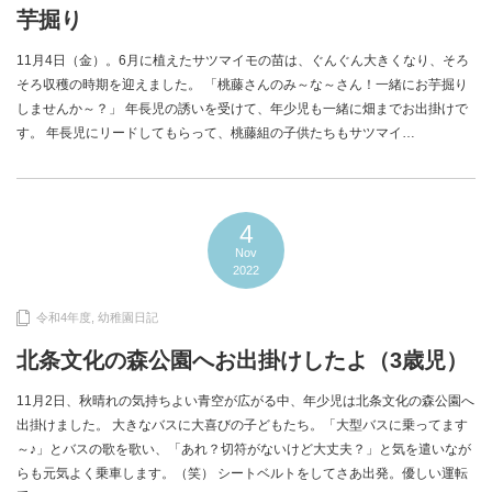
芋掘り
11月4日（金）。6月に植えたサツマイモの苗は、ぐんぐん大きくなり、そろ
そろ収穫の時期を迎えました。 「桃藤さんのみ～な～さん！一緒にお芋掘り
しませんか～？」 年長児の誘いを受けて、年少児も一緒に畑までお出掛けで
す。 年長児にリードしてもらって、桃藤組の子供たちもサツマイ…
4
Nov
2022
令和4年度
,
幼稚園日記
北条文化の森公園へお出掛けしたよ（3歳児）
11月2日、秋晴れの気持ちよい青空が広がる中、年少児は北条文化の森公園へ
出掛けました。 大きなバスに大喜びの子どもたち。「大型バスに乗ってます
～♪」とバスの歌を歌い、「あれ？切符がないけど大丈夫？」と気を遣いなが
らも元気よく乗車します。（笑） シートベルトをしてさあ出発。優しい運転