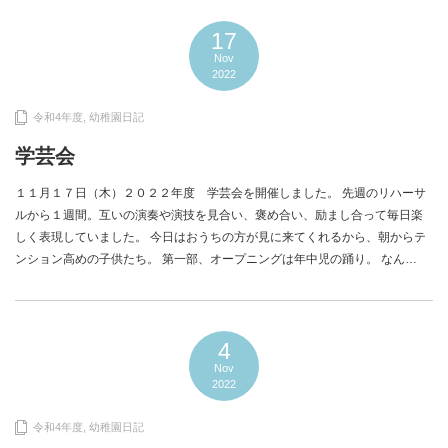
17
Nov
2022
令和4年度
,
幼稚園日記
学芸会
１１月１７日（木）２０２２年度 学芸会を開催しました。 先週のリハーサ
ルから１週間。互いの演奏や演技を見合い、褒め合い、励まし合って毎日楽
しく表現していました。 今日はおうちの方が見に来てくれるから、朝からテ
ンション高めの子供たち。 第一部、オープニングは年中児の踊り。 なん…
4
Nov
2022
令和4年度
,
幼稚園日記